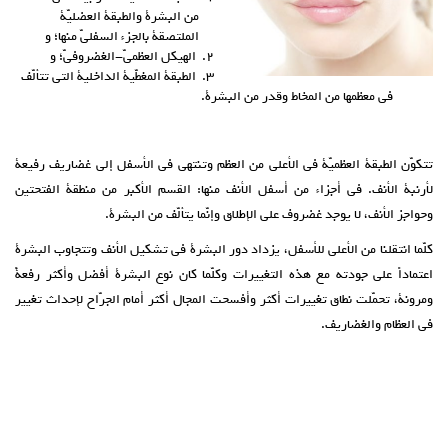
من البشرة والطبقة العضليّة
الملتصقة بالجزء السفليّ منها؛ و
الهيكل العظميّ-الغضروفيّ؛ و
الطبقة المغطّية الداخلية التي تتألّف
في معظمها من المخاط وقدر من البشرة.
تتكوّن الطبقة العظميّة في الأعلى من العظم وتنتهي في الأسفل إلى غضاريف رفيعة
لأرنبة الأنف. في أجزاء من أسفل الأنف منها: القسم الأكبر من منطقة الفتحتين
وحواجز الأنف، لا يوجد غضروف على الإطلاق وإنّما يتألّف من البشرة.
كلّما انتقلنا من الأعلى للأسفل، يزداد دور البشرة في تشكيل الأنف وتتجاوب البشرة
اعتماداً على جودته مع هذه التغييرات وكلّما كان نوع البشرة أفضل وأكثر رفعةً
ومرونة، تحمّلت نطاق تغييرات أكثر وأفسحت المجال أكثر أمام الجرّاح لإحداث تغيير
في العظام والغضاريف.