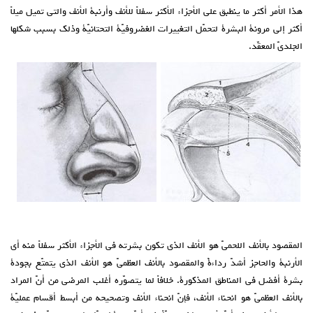
هذا الأمر أكثر ما ينطبق على الأجزاء الأكثر سفلاً للأنف وأرنبة الأنف والتي تميل ميلاً
أكثر إلى مرونة البشرة لتحمّل التغييرات الغضروفيّة التحتانيّة وذلك بسبب شكلها
الجلديّ المعقّد.
المقصود بالأنف اللحميّ هو الأنف الذي تكون بشرته في الأجزاء الأكثر سفلاً منه أي
الأرنبة والحاجز أشدّ رداءةً والمقصود بالأنف العظميّ هو الأنف الذي يتمتّع بجودة
بشرة أفضل في المناطق المذكورة. خلافاً لما يتصوّره أغلب المرضى من أنّ المراد
بالأنف العظميّ هو انحناء الأنف، فإنّ انحناء الأنف وتصحيحه من أبسط أقسام عمليّة