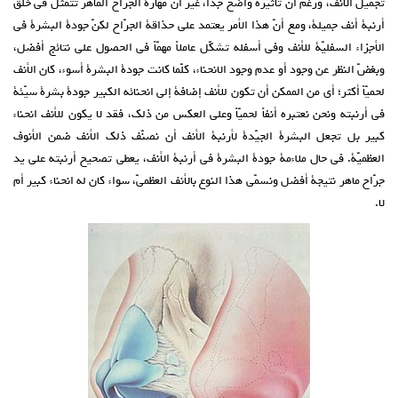
تجميل الأنف، ورغم أنّ تأثيره واضح جدّاً، غير أنّ مهارة الجرّاح الماهر تتمثّل في خلق
أرنبة أنف جميلة، ومع أنّ هذا الأمر يعتمد على حذاقة الجرّاح لكنّ جودة البشرة في
الأجزاء السفليّة للأنف وفي أسفله تشكّل عاملاً مهمّاً في الحصول على نتائج أفضل،
وبغضّ النظر عن وجود أو عدم وجود الانحناء، كلّما كانت جودة البشرة أسوء، كان الأنف
لحميّاً أكثر؛ أي من الممكن أن تكون للأنف إضافة إلى انحنائه الكبير جودة بشرة سيّئة
في أرنبته ونحن نعتبره أنفاً لحميّاً وعلى العكس من ذلك، فقد لا يكون للأنف انحناء
كبير بل تجعل البشرة الجيّدة لأرنبة الأنف أن نصنّف ذلك الأنف ضمن الأنوف
العظميّة. في حال ملاءمة جودة البشرة في أرنبة الأنف، يعطي تصحيح أرنبته على يد
جرّاح ماهر نتيجة أفضل ونسمّي هذا النوع بالأنف العظميّ، سواء كان له انحناء كبير أم
لا.