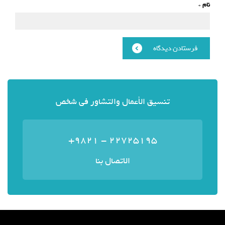
نام
*
تنسيق الأعمال والتشاور في شخص
22725195 - 9821+
الاتصال بنا