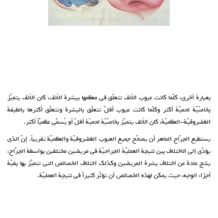
بعبارة أخرى، كلّما كانت عيوب الأنف تتعلّق في معظمها ببشرة الأنف، كان الأنف يتميّز
بخاصّيّة لحميّة أكثر وكلّما كانت عيوب أقلّ تتعلّق بالبشرة وتتعلّق أكثرها بالطبقة
الغضروفيّة-العظميّة، كان الأنف يتميّز بخاصّيّة لحميّة أقلّ أو يُسمّى عظميّاً أكثر.
يستطيع الجرّاح الماهر أن يصحّح جميع العيوب الغضروفيّة والعظميّة تقريباً. إنّ الذي
يؤدّي إلى الاختلاف بين نتيجة العمليّة الجراحيّة في مريضين مختلفين بواسطة الجرّاح،
ينتج عادة عن اختلاف بشرة المريضين وكذلك اختلاف الخصائص التي تتميّز بها بقيّة
أجزاء الوجه، حيث يمكن لهذه الخصائص أن تؤثّر كثيراً في نتيجة العمليّة.