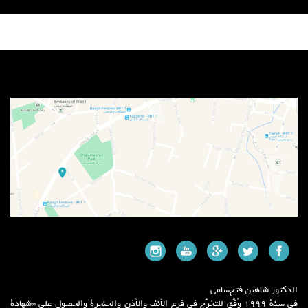
منوی سایت
الدكتور شاهین فتح‌سامي
في سنة ۱۹۹۹ وُفّق للتخرّج في فرع الأنف والأذن والحنجرة والحصول على «شهادة